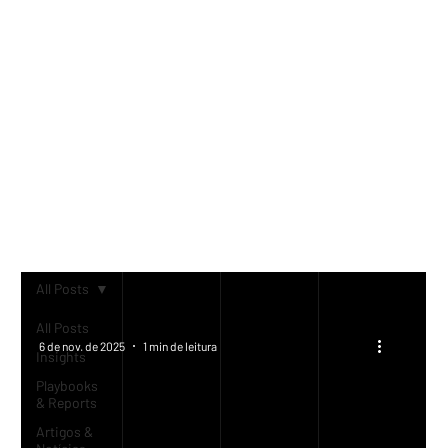
CONTEÚDO
Tendências, análises de
mercado e insights
estratégicos
All Posts
All Posts
6 de nov. de 2025
1 min de leitura
Insights
Playbooks
& Reports
Artigos &